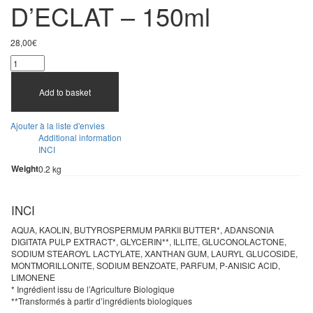
D’ECLAT – 150ml
28,00
€
Add to basket
Ajouter à la liste d'envies
Additional information
INCI
Weight
0.2 kg
INCI
AQUA, KAOLIN, BUTYROSPERMUM PARKII BUTTER*, ADANSONIA
DIGITATA PULP EXTRACT*, GLYCERIN**, ILLITE, GLUCONOLACTONE,
SODIUM STEAROYL LACTYLATE, XANTHAN GUM, LAURYL GLUCOSIDE,
MONTMORILLONITE, SODIUM BENZOATE, PARFUM, P-ANISIC ACID,
LIMONENE
* Ingrédient issu de l’Agriculture Biologique
**Transformés à partir d’ingrédients biologiques