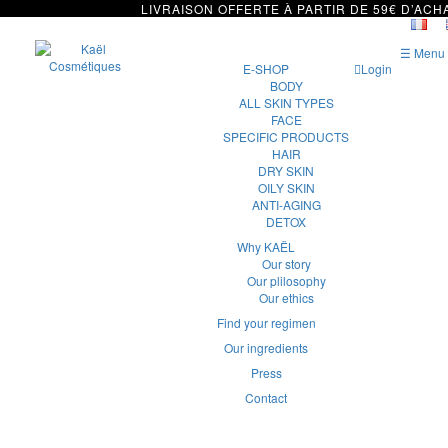
LIVRAISON OFFERTE À PARTIR DE 59€ D’ACH
☰ Menu
E-SHOP
Login
BODY
ALL SKIN TYPES
FACE
SPECIFIC PRODUCTS
HAIR
DRY SKIN
OILY SKIN
ANTI-AGING
DETOX
Why KAËL
Our story
Our plilosophy
Our ethics
Find your regimen
Our ingredients
Press
Contact