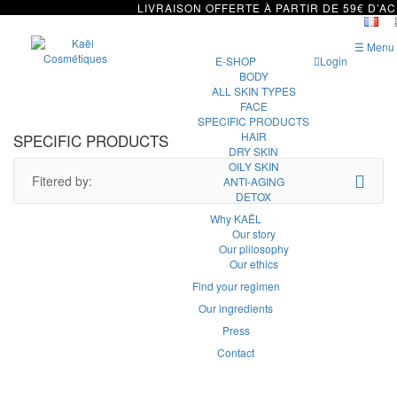
LIVRAISON OFFERTE À PARTIR DE 59€ D’A
☰ Menu
E-SHOP
Login
BODY
ALL SKIN TYPES
FACE
SPECIFIC PRODUCTS
HAIR
SPECIFIC PRODUCTS
DRY SKIN
OILY SKIN
Fitered by:
ANTI-AGING
DETOX
Why KAËL
Our story
Our plilosophy
Our ethics
Find your regimen
Our ingredients
Press
Contact