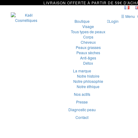
LIVRAISON OFFERTE À PARTIR DE 59€ D’ACH
☰ Menu
Boutique
Login
Visage
Tous types de peaux
Corps
Cheveux
Peaux grasses
Peaux sèches
Anti-âges
Détox
La marque
Notre histoire
Notre philosophie
Notre éthique
Nos actifs
Presse
Diagnostic peau
Contact