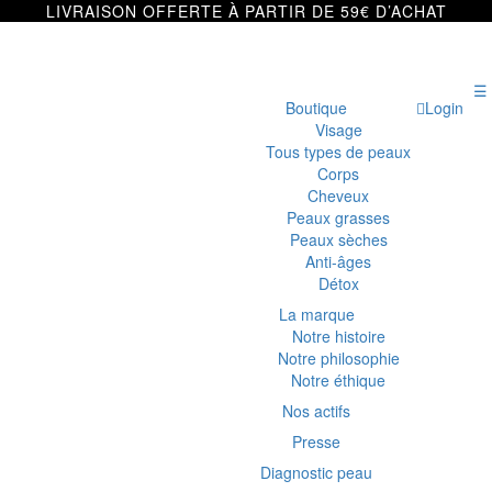
LIVRAISON OFFERTE À PARTIR DE 59€ D’ACHAT
☰
Boutique
Login
Visage
Tous types de peaux
Corps
Cheveux
Peaux grasses
Peaux sèches
Anti-âges
Détox
La marque
Notre histoire
Notre philosophie
Notre éthique
Nos actifs
Presse
Diagnostic peau