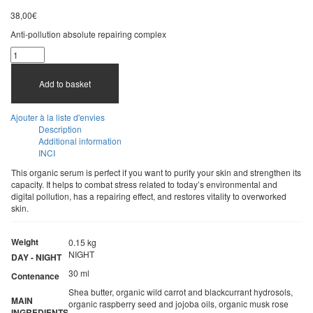
38,00
€
Anti-pollution absolute repairing complex
Add to basket
Ajouter à la liste d'envies
Description
Additional information
INCI
This organic serum is perfect if you want to purify your skin and strengthen its
capacity. It helps to combat stress related to today’s environmental and
digital pollution, has a repairing effect, and restores vitality to overworked
skin.
Weight
0.15 kg
NIGHT
DAY - NIGHT
30 ml
Contenance
Shea butter, organic wild carrot and blackcurrant hydrosols,
MAIN
organic raspberry seed and jojoba oils, organic musk rose
INGREDIENTS