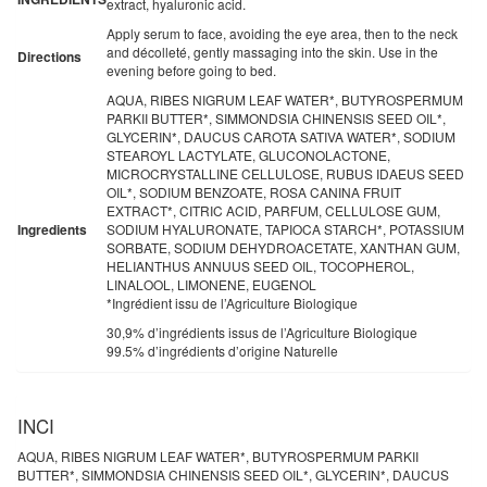
extract, hyaluronic acid.
Apply serum to face, avoiding the eye area, then to the neck
and décolleté, gently massaging into the skin. Use in the
Directions
evening before going to bed.
AQUA, RIBES NIGRUM LEAF WATER*, BUTYROSPERMUM
PARKII BUTTER*, SIMMONDSIA CHINENSIS SEED OIL*,
GLYCERIN*, DAUCUS CAROTA SATIVA WATER*, SODIUM
STEAROYL LACTYLATE, GLUCONOLACTONE,
MICROCRYSTALLINE CELLULOSE, RUBUS IDAEUS SEED
OIL*, SODIUM BENZOATE, ROSA CANINA FRUIT
EXTRACT*, CITRIC ACID, PARFUM, CELLULOSE GUM,
Ingredients
SODIUM HYALURONATE, TAPIOCA STARCH*, POTASSIUM
SORBATE, SODIUM DEHYDROACETATE, XANTHAN GUM,
HELIANTHUS ANNUUS SEED OIL, TOCOPHEROL,
LINALOOL, LIMONENE, EUGENOL
*Ingrédient issu de l’Agriculture Biologique
30,9% d’ingrédients issus de l’Agriculture Biologique
99.5% d’ingrédients d’origine Naturelle
INCI
AQUA, RIBES NIGRUM LEAF WATER*, BUTYROSPERMUM PARKII
BUTTER*, SIMMONDSIA CHINENSIS SEED OIL*, GLYCERIN*, DAUCUS